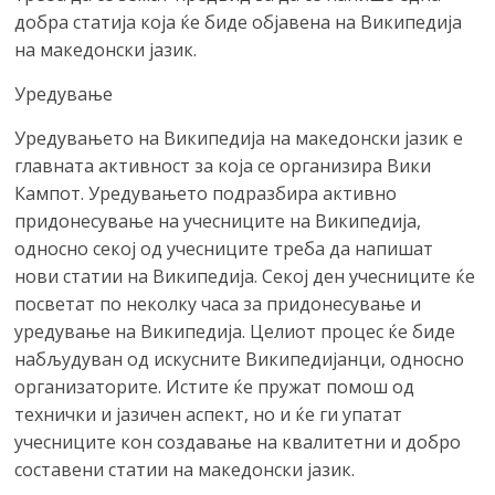
добра статија која ќе биде објавена на Википедија
на македонски јазик.
Уредување
Уредувањето на Википедија на македонски јазик е
главната активност за која се организира Вики
Кампот. Уредувањето подразбира активно
придонесување на учесниците на Википедија,
односно секој од учесниците треба да напишат
нови статии на Википедија. Секој ден учесниците ќе
посветат по неколку часа за придонесување и
уредување на Википедија. Целиот процес ќе биде
набљудуван од искусните Википедијанци, односно
организаторите. Истите ќе пружат помош од
технички и јазичен аспект, но и ќе ги упатат
учесниците кон создавање на квалитетни и добро
составени статии на македонски јазик.