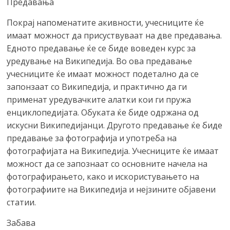
Предавања
Покрај напоменатите акивности, учесниците ќе
имаат можност да присуствуваат на две предавања.
Едното предавање ќе се биде воведен курс за
уредување на Википедија. Во ова предавање
учесниците ќе имаат можност подетално да се
запонзаат со Википедија, и практично да ги
применат уредувачките алатки кои ги пружа
енциклопедијата. Обуката ќе биде одржана од
искусни Википедијанци. Другото предавање ќе биде
предавање за фотографија и употреба на
фотографијата на Википедија. Учесниците ќе имаат
можност да се запознаат со основните начела на
фотографирањето, како и искористувањето на
фотографиите на Википедија и нејзините објавени
статии.
Забава