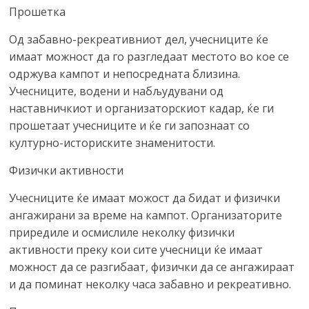
Прошетка
Од забавно-рекреативниот дел, учесниците ќе
имаат можност да го разгледаат местото во кое се
одржува кампот и непосредната близина.
Учесниците, водени и набљудувани од
наставничкиот и организаторскиот кадар, ќе ги
прошетаат учесниците и ќе ги запознаат со
културно-историските знаменитости.
Физички активности
Учесниците ќе имаат можост да бидат и физички
ангажирани за време на кампот. Организаторите
приредиле и осмислиле неколку физички
активности преку кои сите учесници ќе имаат
можност да се разгибаат, физички да се ангажираат
и да поминат неколку часа забавно и рекреативно.