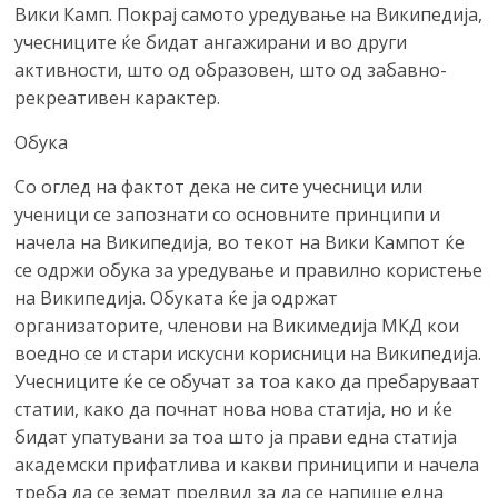
Вики Камп. Покрај самото уредување на Википедија,
учесниците ќе бидат ангажирани и во други
активности, што од образовен, што од забавно-
рекреативен карактер.
Обука
Со оглед на фактот дека не сите учесници или
ученици се запознати со основните принципи и
начела на Википедија, во текот на Вики Кампот ќе
се одржи обука за уредување и правилно користење
на Википедија. Обуката ќе ја одржат
организаторите, членови на Викимедија МКД кои
воедно се и стари искусни корисници на Википедија.
Учесниците ќе се обучат за тоа како да пребаруваат
статии, како да почнат нова нова статија, но и ќе
бидат упатувани за тоа што ја прави една статија
академски прифатлива и какви приниципи и начела
треба да се земат предвид за да се напише една